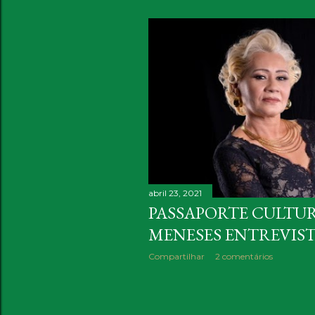
o
s
t
a
g
e
n
s
abril 23, 2021
PASSAPORTE CULTUR
MENESES ENTREVIS
Compartilhar
2 comentários