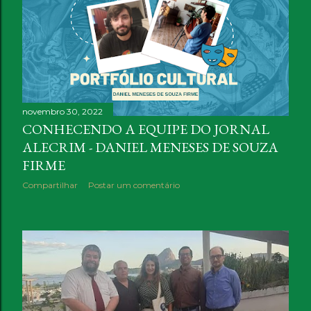
a
g
e
n
novembro 30, 2022
s
CONHECENDO A EQUIPE DO JORNAL
ALECRIM - DANIEL MENESES DE SOUZA
FIRME
Compartilhar
Postar um comentário