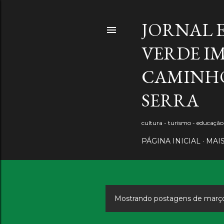
JORNAL 
VERDE IM
CAMINHO
SERRA
cultura - turismo - educaçã
PÁGINA INICIAL
MAI
Mostrando postagens de març
P