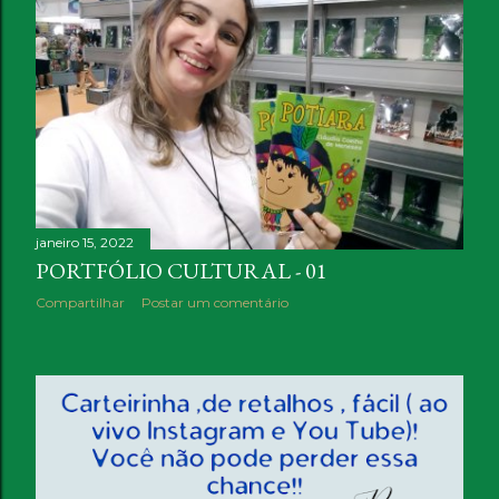
a
g
e
n
s
janeiro 15, 2022
PORTFÓLIO CULTURAL - 01
Compartilhar
Postar um comentário