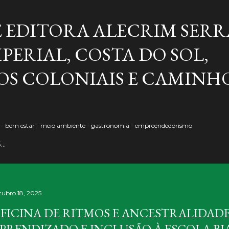
Pular para o conteúdo principal
E EDITORA ALECRIM SERR
PERIAL, COSTA DO SOL,
S COLONIAIS E CAMINH
o - bem estar - meio ambiente - gastronomia - empreendedorismo
S…
tubro 18, 2025
FICINA DE RITMOS E ANCESTRALIDADE
PRENDIZADO E INCLUSÃO À ESCOLA B