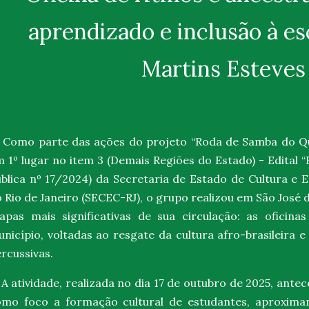
aprendizado e inclusão à es
Martins Esteves
omo parte das ações do projeto
“Roda de Samba do Qu
m
1º lugar no item 3 (Demais Regiões do Estado) - Edital
blica nº 17/2024)
da Secretaria de Estado de Cultura e 
 Rio de Janeiro
(SECEC-RJ)
, o grupo realizou em
São José 
apas mais significativas de sua circulação: as
oficina
nicípio
, voltadas ao resgate da cultura afro-brasileira e
rcussivas.
A atividade, realizada no dia
17 de outubro de 2025
, antec
omo foco a
formação cultural de estudantes
, aproxima