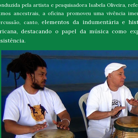
nduzida pela artista e pesquisadora
Isabela Oliveira
, ref
itmos ancestrais, a oficina promoveu uma vivência im
elementos da indumentária
e his
ercussão, canto,
fricana,
destacando o papel da música como exp
sistência.