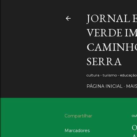
JORNAL 
VERDE IM
CAMINHO
SERRA
cultura - turismo - educaçã
PÁGINA INICIAL
MAI
Compartilhar
ou
O
Marcadores
A