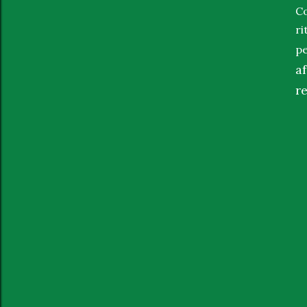
Co
r
p
a
re