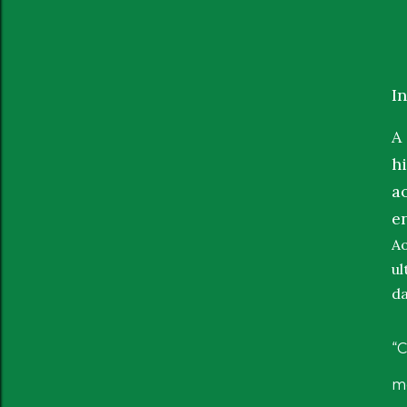
I
A
h
a
e
Ao
ul
da
“
me