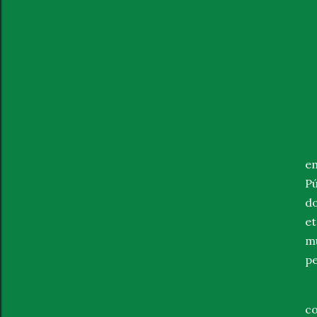
C
e
Pú
do
et
mu
pe
c