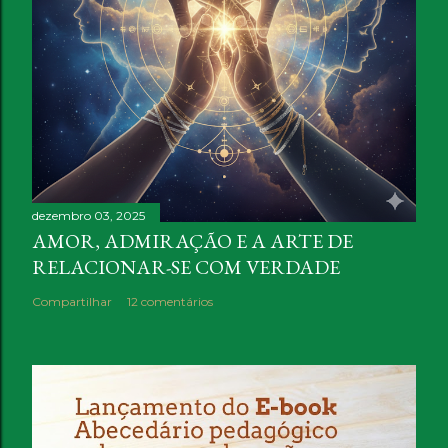
c
o
m
e
n
t
á
r
i
dezembro 03, 2025
AMOR, ADMIRAÇÃO E A ARTE DE
o
RELACIONAR-SE COM VERDADE
Compartilhar
12 comentários