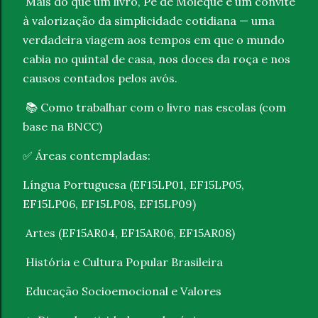
Mais do que um livro, Pé de Moleque é um convite
à valorização da simplicidade cotidiana — uma
verdadeira viagem aos tempos em que o mundo
cabia no quintal de casa, nos doces da roça e nos
causos contados pelos avós.
Como trabalhar com o livro nas escolas (com
📚
base na BNCC)
Áreas contempladas:
✅
Língua Portuguesa (EF15LP01, EF15LP05,
EF15LP06, EF15LP08, EF15LP09)
Artes (EF15AR04, EF15AR06, EF15AR08)
História e Cultura Popular Brasileira
Educação Socioemocional e Valores