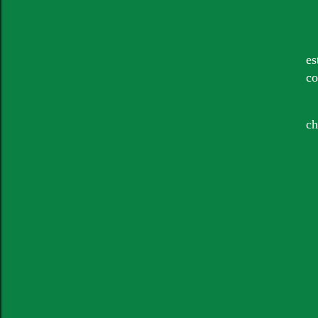
es
co
ch