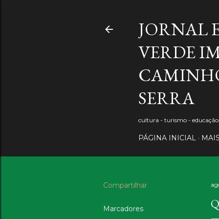
JORNAL 
VERDE IM
CAMINHO
SERRA
cultura - turismo - educaçã
PÁGINA INICIAL
MAI
Compartilhar
ag
Q
Marcadores