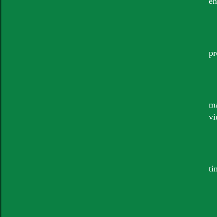
en
pr
ma
vi
ti