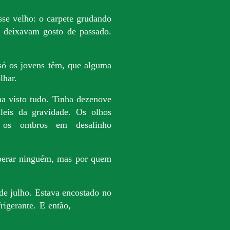
sse velho: o carpete grudando
e deixavam gosto de passado.
só os jovens têm, que alguma
lhar.
a visto tudo. Tinha dezenove
eis da gravidade. Os olhos
e os ombros em desalinho
sperar ninguém, mas por quem
de julho. Estava encostado no
frigerante. E então,