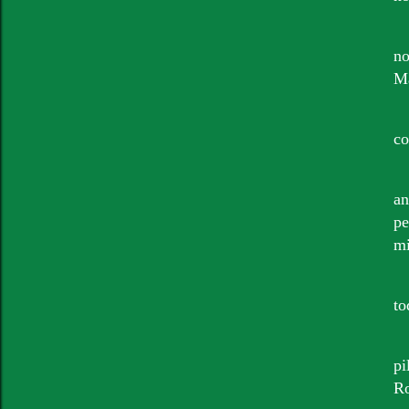
no
Ma
co
an
p
mi
to
pi
Ro