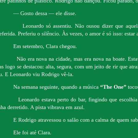
tre patinhos de plástico. Rodrigo não dançou. Ficou parado, o
— Gosto dessa — ele disse.
Leonardo só assentiu. Não ousou dizer que aque
eferida. Preferiu o silêncio. Às vezes, o amor é só isso: estar
Em setembro, Clara chegou.
Não era nova na cidade, mas era nova na boate. Est
s logo se destacou: alta, segura, com um jeito de rir que atr
u. E Leonardo viu Rodrigo vê-la.
Na semana seguinte, quando a música
“The One”
toco
Leonardo estava perto do bar, fingindo que escolhi
nha derretido. A pista vibrava em azul.
E Rodrigo atravessou o salão com a calma de quem sab
Ele foi até Clara.