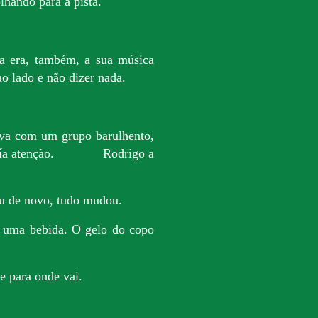
lhando para a pista.
la era, também, a sua música
 ao lado e não dizer nada.
ava com um grupo barulhento,
aía atenção.
Rodrigo a
u de novo, tudo mudou.
a uma bebida. O gelo do copo
e para onde vai.