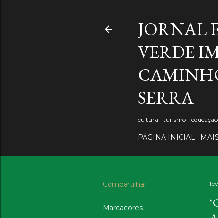
JORNAL 
VERDE IM
CAMINHO
SERRA
cultura - turismo - educaçã
PÁGINA INICIAL
MAI
Compartilhar
fev
‘
Marcadores
A