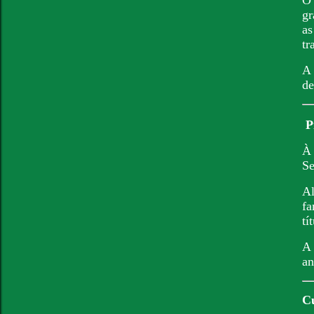
gr
as
tr
A 
de
P
À 
Se
Al
fa
tí
A 
an
Cu