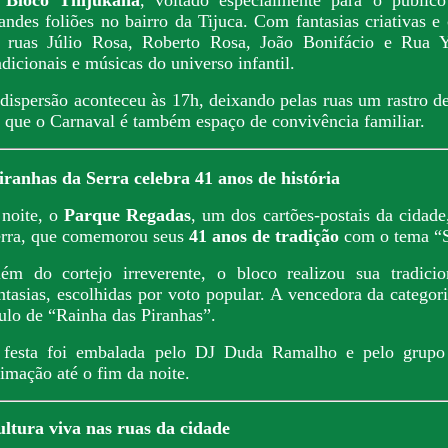
andes foliões no bairro da Tijuca. Com fantasias criativas e 
 ruas Júlio Rosa, Roberto Rosa, João Bonifácio e Rua 
adicionais e músicas do universo infantil.
dispersão aconteceu às 17h, deixando pelas ruas um rastro de 
 que o Carnaval é também espaço de convivência familiar.
iranhas da Serra celebra 41 anos de história
noite, o
Parque Regadas
, um dos cartões-postais da cidade
rra, que comemorou seus
41 anos de tradição
com o tema “S
ém do cortejo irreverente, o bloco realizou sua tradici
ntasias, escolhidas por voto popular. A vencedora da categori
tulo de “Rainha das Piranhas”.
festa foi embalada pelo DJ Duda Ramalho e pelo grupo 
imação até o fim da noite.
ltura viva nas ruas da cidade