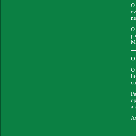
ev
ne
O 
pa
Mo
O 
li
cu
Pa
op
a 
Ac