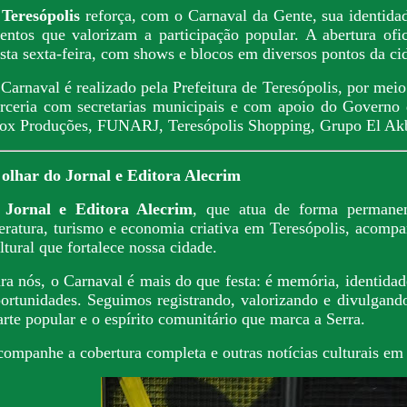
O
Teresópolis
reforça, com o Carnaval da Gente, sua identidad
entos que valorizam a participação popular. A abertura of
sta sexta-feira, com shows e blocos em diversos pontos da ci
Carnaval é realizado pela Prefeitura de Teresópolis, por mei
rceria com secretarias municipais e com apoio do Governo 
x Produções, FUNARJ, Teresópolis Shopping, Grupo El Akbar
olhar do Jornal e Editora Alecrim
O
Jornal e Editora Alecrim
, que atua de forma permanen
teratura, turismo e economia criativa em Teresópolis, acom
ltural que fortalece nossa cidade.
ra nós, o Carnaval é mais do que festa: é memória, identidad
ortunidades. Seguimos registrando, valorizando e divulgand
arte popular e o espírito comunitário que marca a Serra.
ompanhe a cobertura completa e outras notícias culturais em 