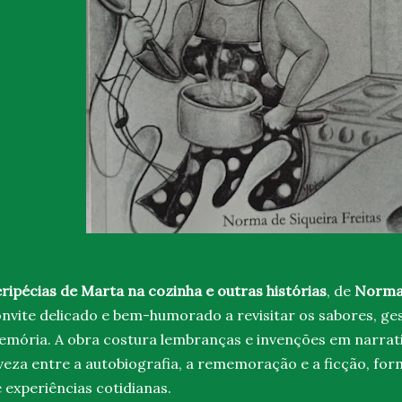
ripécias de Marta na cozinha e outras histórias
, de
Norma 
nvite delicado e bem-humorado a revisitar os sabores, ge
mória. A obra costura lembranças e invenções em narrat
veza entre a autobiografia, a rememoração e a ficção, fo
 experiências cotidianas.