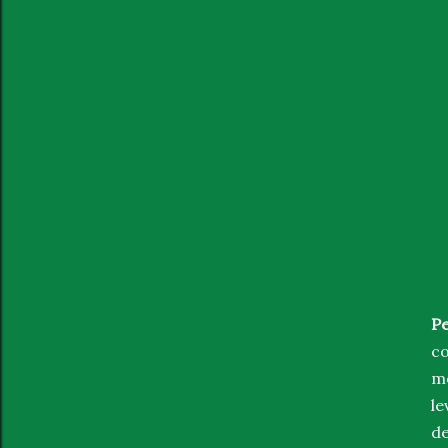
Pe
co
me
le
de