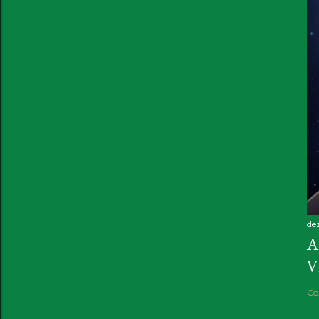
de
A
V
Co