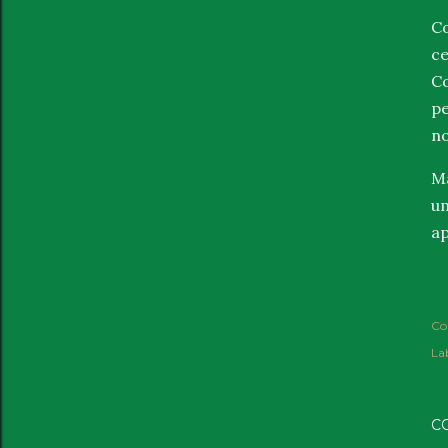
Co
ce
Co
pe
no
Ma
um
ap
Co
Lab
C