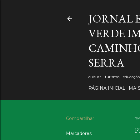
JORNAL 
VERDE IM
CAMINHO
SERRA
cultura - turismo - educaçã
PÁGINA INICIAL
MAI
Compartilhar
fev
P
Marcadores