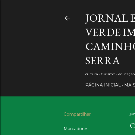
JORNAL 
VERDE IM
CAMINHO
SERRA
cultura - turismo - educaçã
PÁGINA INICIAL
MAI
Compartilhar
ju
C
Marcadores