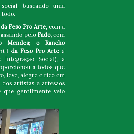
 social, buscando uma
 todo.
 da Feso Pro Arte,
com a
passando pelo
Fado,
com
ho Mendes
;
o Rancho
ntil
da Feso Pro Arte
à
Integração Social), a
oporcionou a todos que
 leve, alegre e rico em
 dos artistas e artesãos
e que gentilmente veio