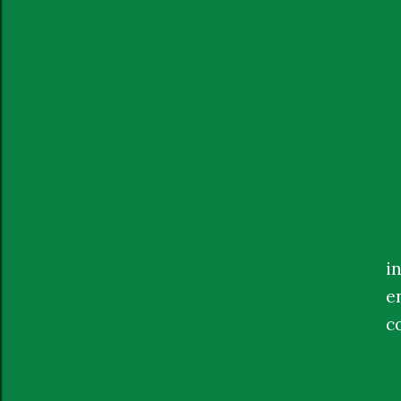
T
i
e
c