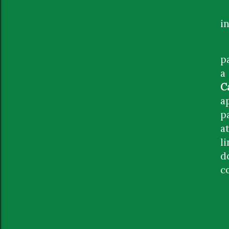
i
p
a
C
a
p
a
l
d
c