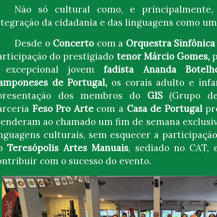
Não só cultural como, e principalmente,
ntegração da cidadania e das linguagens como um
Desde o
Concerto
com a
Orquestra Sinfônica
articipação do prestigiado
tenor Márcio Gomes,
 excepcional jovem
fadista
Ananda Botel
amponeses de Portugal,
os corais adulto e infa
presentação dos membros do
GIS
(Grupo de 
arceria
Feso Pro Arte
com a
Casa de Portugal
pr
tenderam ao chamado um fim de semana exclusivo,
inguagens culturais, sem esquecer a participação
o
Teresópolis Artes Manuais
, sediado no CAT, 
ontribuir com o sucesso do evento.